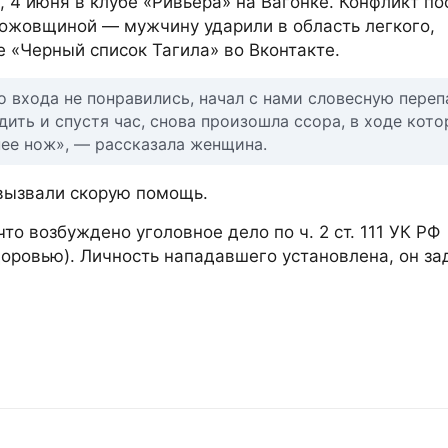
 4 июня в клубе «Ривьера» на Вагонке. Конфликт по
ножовщиной — мужчину ударили в область легкого,
е «Черный список Тагила» во Вконтакте.
 входа не понравились, начал с нами словесную переп
дить и спустя час, снова произошла ссора, в ходе кот
нее нож», — рассказала женщина.
 вызвали скорую помощь.
то возбуждено уголовное дело по ч. 2 ст. 111 УК РФ
оровью). Личность нападавшего установлена, он за