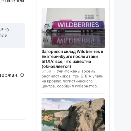
сетителей
алку,
орой
Загорелся склад Wildberries в
Екатеринбурге после атаки
БПЛА: все, что известно
(обновляется)
Уничтожены восемь
07.08
держан. О
беспилотников, три БПЛА упали
на кровлю логистического
центра, сообщил губернатор.