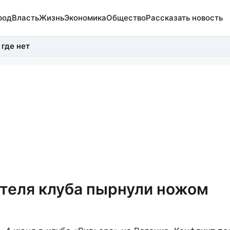
род
Власть
Жизнь
Экономика
Общество
Рассказать новость
 где нет
теля клуба пырнули ножом