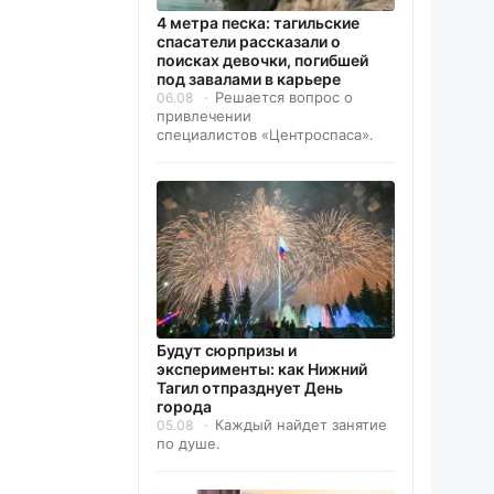
4 метра песка: тагильские
спасатели рассказали о
поисках девочки, погибшей
под завалами в карьере
Решается вопрос о
06.08
привлечении
специалистов «Центроспаса».
Будут сюрпризы и
эксперименты: как Нижний
Тагил отпразднует День
города
Каждый найдет занятие
05.08
по душе.