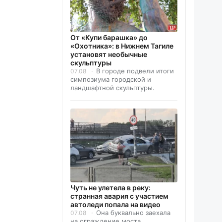
От «Купи барашка» до
«Охотника»: в Нижнем Тагиле
установят необычные
скульптуры
В городе подвели итоги
07.08
симпозиума городской и
ландшафтной скульптуры.
Чуть не улетела в реку:
странная авария с участием
автоледи попала на видео
Она буквально заехала
07.08
на ограждение моста.