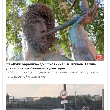
От «Купи барашка» до «Охотника»: в Нижнем Тагиле
установят необычные скульптуры
В городе подвели итоги симпозиума городской и
07.08
ландшафтной скульптуры.