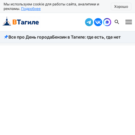
Мы используем cookie для работы сайта, аналитики и
Хорошо
рекламы.
Подробнее
Все про День города
Бензин в Тагиле: где есть, где нет
Все новости
Происшествия
Город
Власть
Жизнь
Экономика
Общество
Рассказать новость