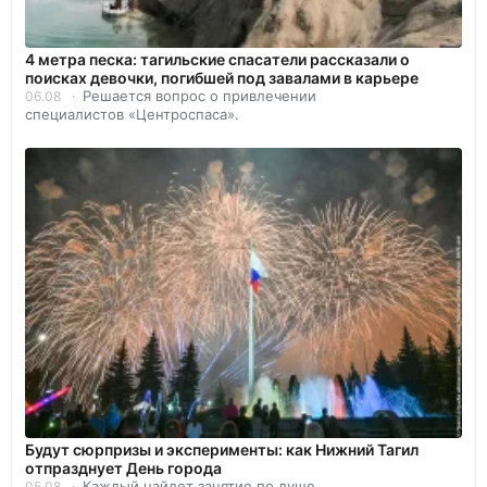
4 метра песка: тагильские спасатели рассказали о
поисках девочки, погибшей под завалами в карьере
Решается вопрос о привлечении
06.08
специалистов «Центроспаса».
Будут сюрпризы и эксперименты: как Нижний Тагил
отпразднует День города
Каждый найдет занятие по душе.
05.08