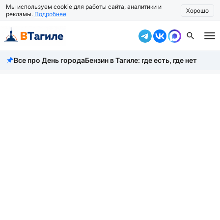
Мы используем cookie для работы сайта, аналитики и
Хорошо
рекламы.
Подробнее
Все про День города
Бензин в Тагиле: где есть, где нет
Все новости
Происшествия
Город
Власть
Жизнь
Экономика
Общество
Рассказать новость