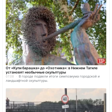
От «Купи барашка» до «Охотника»: в Нижнем Тагиле
установят необычные скульптуры
В городе подвели итоги симпозиума городской и
07.08
ландшафтной скульптуры.