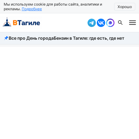
Мы используем cookie для работы сайта, аналитики и
Хорошо
рекламы.
Подробнее
Все про День города
Бензин в Тагиле: где есть, где нет
Все новости
Происшествия
Город
Власть
Жизнь
Экономика
Общество
Рассказать новость