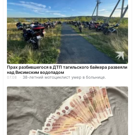
Прах разбившегося в ДТП тагильского байкера развеяли
над Висимским водопадом
38-летний мотоциклист умер в больнице.
07.08