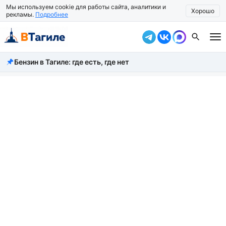
Мы используем cookie для работы сайта, аналитики и
Хорошо
рекламы.
Подробнее
Бензин в Тагиле: где есть, где нет
Все новости
Происшествия
Город
Власть
Жизнь
Экономика
Общество
Рассказать новость