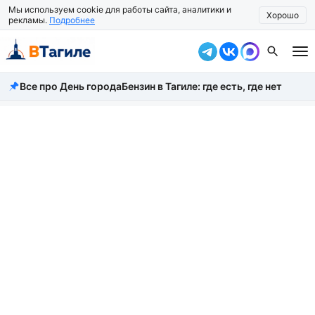
Мы используем cookie для работы сайта, аналитики и
Хорошо
рекламы.
Подробнее
Все про День города
Бензин в Тагиле: где есть, где нет
Все новости
Происшествия
Город
Власть
Жизнь
Экономика
Общество
Рассказать новость