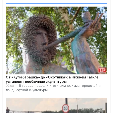
От «Купи барашка» до «Охотника»: в Нижнем Тагиле
установят необычные скульптуры
В городе подвели итоги симпозиума городской и
07.08
ландшафтной скульптуры.