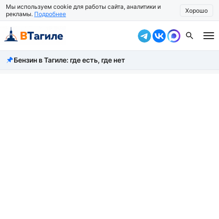
Мы используем cookie для работы сайта, аналитики и
Хорошо
рекламы.
Подробнее
Бензин в Тагиле: где есть, где нет
Все новости
Происшествия
Город
Власть
Жизнь
Экономика
Общество
Рассказать новость