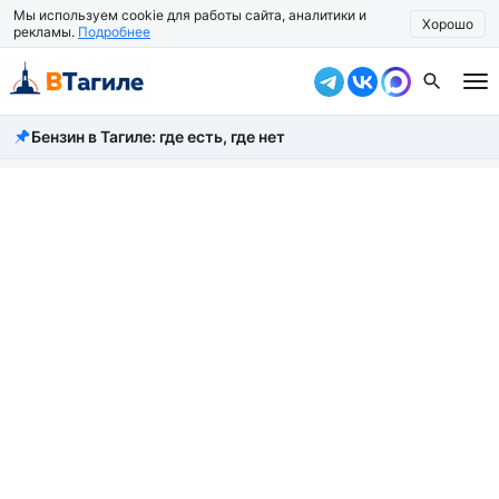
Мы используем cookie для работы сайта, аналитики и
Хорошо
рекламы.
Подробнее
Бензин в Тагиле: где есть, где нет
Все новости
Происшествия
Город
Власть
Жизнь
Экономика
Общество
Рассказать новость