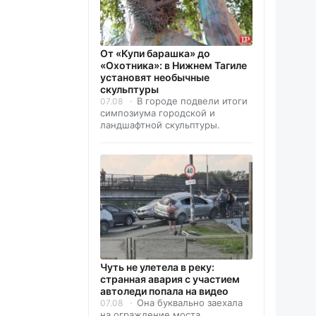
От «Купи барашка» до
«Охотника»: в Нижнем Тагиле
установят необычные
скульптуры
В городе подвели итоги
07.08
симпозиума городской и
ландшафтной скульптуры.
Чуть не улетела в реку:
странная авария с участием
автоледи попала на видео
Она буквально заехала
07.08
на ограждение моста.