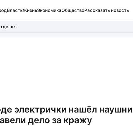
род
Власть
Жизнь
Экономика
Общество
Рассказать новость
 где нет
де электрички нашёл наушни
завели дело за кражу