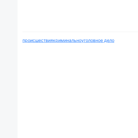
происшествия
криминально
уголовное дело