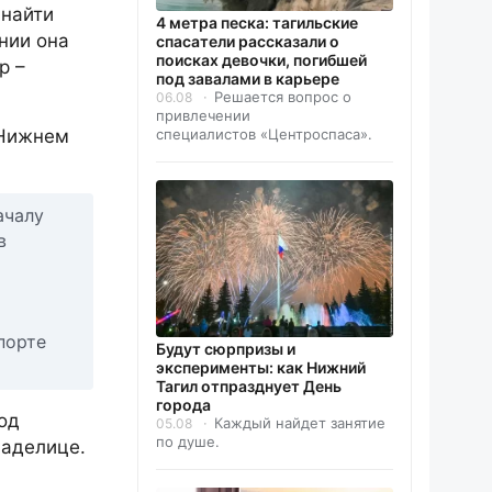
 найти
4 метра песка: тагильские
нии она
спасатели рассказали о
поисках девочки, погибшей
р –
под завалами в карьере
Решается вопрос о
06.08
привлечении
специалистов «Центроспаса».
 Нижнем
ачалу
в
порте
Будут сюрпризы и
эксперименты: как Нижний
Тагил отпразднует День
города
од
Каждый найдет занятие
05.08
по душе.
ладелице.