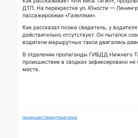
Как рассказывает «ИА Весь Тагил», прошл
ДТП. На перекрестке ул. Юности — Ленинг
пассажирскими «Газелями».
Как рассказал позже свидетель, у водителя
действительно отсутствует. Он пытался сов
водители маршрутных такси двигались рав
В отделении пропаганды ГИБДД Нижнего Та
происшествие в сводках зафиксировано не 
месте.
происшествия
дтп
вагонка