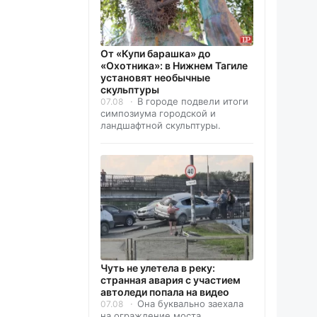
От «Купи барашка» до
«Охотника»: в Нижнем Тагиле
установят необычные
скульптуры
В городе подвели итоги
07.08
симпозиума городской и
ландшафтной скульптуры.
Чуть не улетела в реку:
странная авария с участием
автоледи попала на видео
Она буквально заехала
07.08
на ограждение моста.