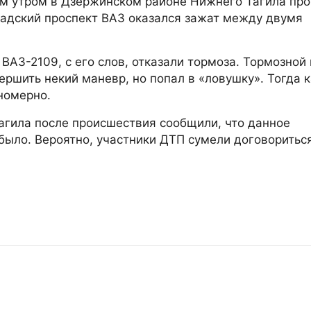
ым утром в Дзержинском районе Нижнего Тагила пр
радский проспект ВАЗ оказался зажат между двумя
 ВАЗ-2109, с его слов, отказали тормоза. Тормозной 
ершить некий маневр, но попал в «ловушку». Тогда к
номерно.
гила после происшествия сообщили, что данное
было. Вероятно, участники ДТП сумели договоритьс