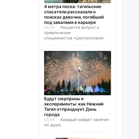
4 метра песка: тагильские
спасатели рассказали о
поисках девочки, погибшей
под завалами в карьере
Решается вопрос о
06.08
привлечении
специалистов «Центроспаса».
Будут сюрпризы и
эксперименты: как Нижний
Тагил отпразднует День
города
Каждый найдет занятие
05.08
по душе.