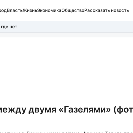
род
Власть
Жизнь
Экономика
Общество
Рассказать новость
 где нет
между двумя «Газелями» (фот