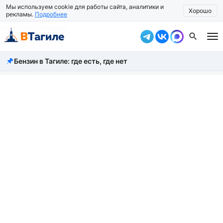
Мы используем cookie для работы сайта, аналитики и
Хорошо
рекламы.
Подробнее
Бензин в Тагиле: где есть, где нет
Все новости
Происшествия
Город
Власть
Жизнь
Экономика
Общество
Рассказать новость