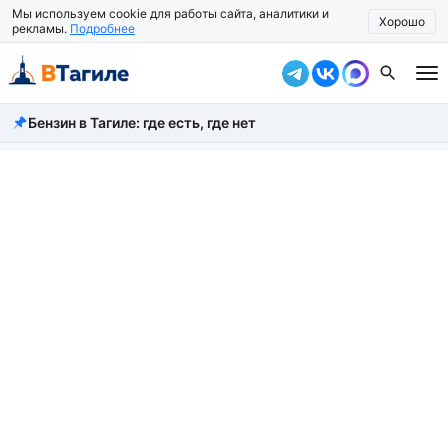
Мы используем cookie для работы сайта, аналитики и
Хорошо
рекламы.
Подробнее
Бензин в Тагиле: где есть, где нет
Все новости
Происшествия
Город
Власть
Жизнь
Экономика
Общество
Рассказать новость