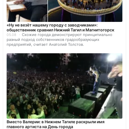
«Ну не везёт нашему городу с заводчиками»:
общественник сравнил Нижний Тагил и Магнитогорск
Схожие города демонстрируют принципиально
05.08
разный подход собственников градообразующих
предприятий, считает Анатолий Толстов.
Вместо Валерии: в Нижнем Тагиле раскрыли имя
главного артиста на День города