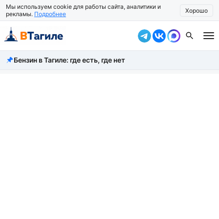
Мы используем cookie для работы сайта, аналитики и
Хорошо
рекламы.
Подробнее
Бензин в Тагиле: где есть, где нет
Все новости
Происшествия
Город
Власть
Жизнь
Экономика
Общество
Рассказать новость