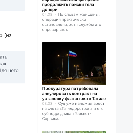
продолжить поиски тела
дочери
По словам женщины,
04.08
операция практически
остановлена, хотя службы это
опровергают.
» (из
ать.
как
Для него
Прокуратура потребовала
аннулировать контракт на
установку флагштока в Тагиле
Суд уже наложил арест
03.08
на счета «Тагилдорстроя» и его
субподрядчика «Горсвет-
Сервис».