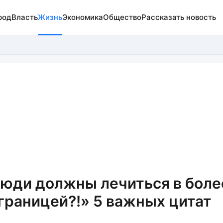
род
Власть
Жизнь
Экономика
Общество
Рассказать новость
люди должны лечиться в боле
 границей?!» 5 важных цитат