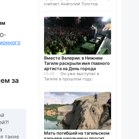
считает Анатолий Толстов.
ям
ПО-
ионного
Вместо Валерии: в Нижнем
Тагиле раскрыли имя главного
артиста на День города
Он уже выступал в
05.08
чем за
Тагиле в прошлом году.
ый
ей?!
а
Мать погибшей на тагильском
ся такие
карьере школьницы просит