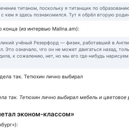
лечение титаном, поскольку я титанщик по образованию
с кем я здесь познакомился. Тут я обрёл вторую родин
о конца (из интервью Malina.am):
еликий учёный Резерфорд — физик, работавший в Англи
. Это означало, что он не может двигаться назад, тол
дила, к сожалению, нет, но мы его где-нибудь нарисуем
ела так. Тетюхин лично выбирал мебель и цветовое
летал эконом-классом»
бург»):