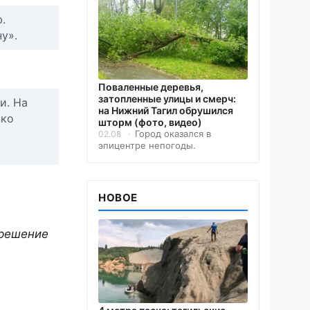
.
у».
Поваленные деревья,
затопленные улицы и смерч:
и. На
на Нижний Тагил обрушился
ько
шторм (фото, видео)
Город оказался в
02.08
эпицентре непогоды.
НОВОЕ
 решение