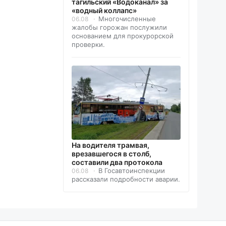
тагильский «Водоканал» за
«водный коллапс»
Многочисленные
06.08
жалобы горожан послужили
основанием для прокурорской
проверки.
На водителя трамвая,
врезавшегося в столб,
составили два протокола
В Госавтоинспекции
06.08
рассказали подробности аварии.