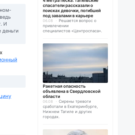
4 метра песка: тагильские
спасатели рассказали о
оном-
поисках девочки, погибшей
под завалами в карьере
 ведь
Решается вопрос о
06.08
. И
привлечении
е деньги
специалистов «Центроспаса».
х
ионный
️Ракетная опасность
объявлена в Свердловской
цину
области
Сирены тревоги
06.08
сработали в Екатеринбурге,
Нижнем Тагиле и других
городах.