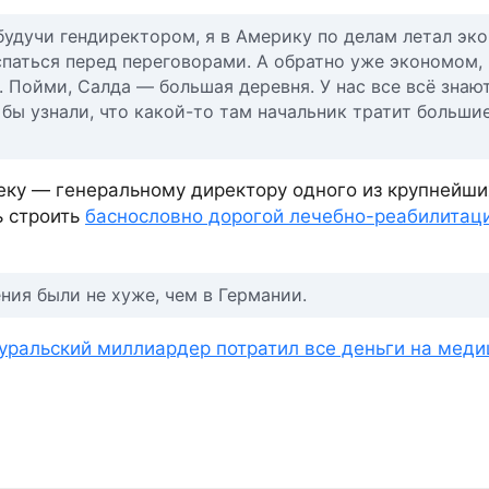
будучи гендиректором, я в Америку по делам летал эк
оспаться перед переговорами. А обратно уже экономом,
 Пойми, Салда — большая деревня. У нас все всё знают
 бы узнали, что какой-то там начальник тратит больши
ку — генеральному директору одного из крупнейши
ь строить
баснословно дорогой лечебно-реабилитац
ния были не хуже, чем в Германии.
 уральский миллиардер потратил все деньги на меди