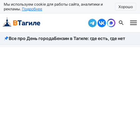
Мы используем cookie для работы сайта, аналитики и
Хорошо
рекламы.
Подробнее
Все про День города
Бензин в Тагиле: где есть, где нет
Все новости
Происшествия
Город
Власть
Жизнь
Экономика
Общество
Рассказать новость