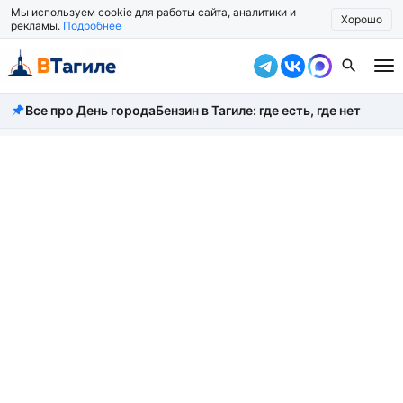
Мы используем cookie для работы сайта, аналитики и
Хорошо
рекламы.
Подробнее
Все про День города
Бензин в Тагиле: где есть, где нет
Все новости
Происшествия
Город
Власть
Жизнь
Экономика
Общество
Рассказать новость