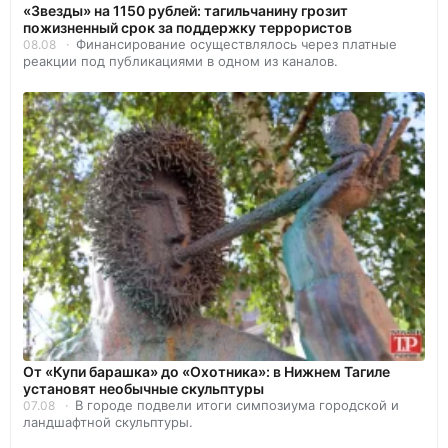
«Звезды» на 1150 рублей: тагильчанину грозит
пожизненный срок за поддержку террористов
Финансирование осуществлялось через платные
08.08
реакции под публикациями в одном из каналов.
От «Купи барашка» до «Охотника»: в Нижнем Тагиле
установят необычные скульптуры
В городе подвели итоги симпозиума городской и
07.08
ландшафтной скульптуры.