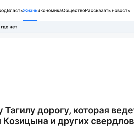
род
Власть
Жизнь
Экономика
Общество
Рассказать новость
 где нет
Тагилу дорогу, которая веде
 Козицына и других свердло