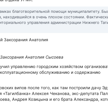
амках благотворительной помощи муниципалитету. Бы
в, находившийся в очень плохом состоянии. Фактическ
рриториального управления администрации Нижнего Таг
 Заксорания Анатолия Сысоева
учил управлению городским хозяйством организова
 эксплуатационному обслуживанию и содержанию
овских випов после того, как там построили дачу Э
я «Тагилбанка» Алексея Чеканова, экс-депутата Па
ева, Андрея Козицына и его брата Александра, ко