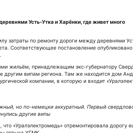
еревнями Усть-Утка и Харёнки, где живет много
лу затраты по ремонту дороги между деревнями Ус
ета. Соответствующее постановление опубликовано 
.
ными жильём, принадлежащим экс-губернатору Свер
же другим випам региона. Там же находится дом Ан
ргической компании, в которую и входит «Уралэлек
жный, но по-немецки аккуратный. Первый свердлов
янулись другие випы
, что «Уралэлектромедь» отремонтировала дорогу е
зы отдыха УГМК.