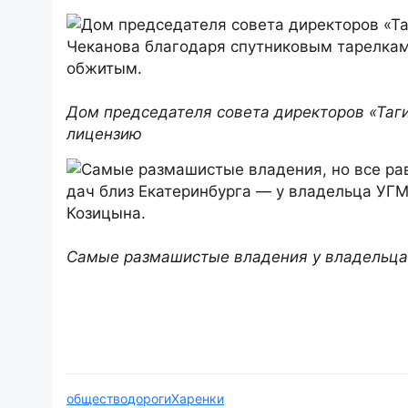
Дом председателя совета директоров «Таги
лицензию
Самые размашистые владения у владельца
общество
дороги
Харенки