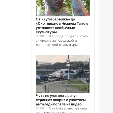
От «Купи барашка» до
«Охотника»: в Нижнем Тагиле
установят необычные
скульптуры
В городе подвели итоги
07.08
симпозиума городской и
ландшафтной скульптуры.
Чуть не улетела в реку:
странная авария с участием
автоледи попала на видео
Она буквально заехала
07.08
на ограждение моста.