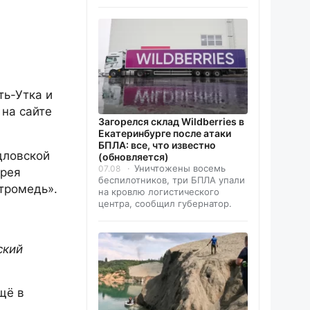
ть-Утка и
на сайте
Загорелся склад Wildberries в
Екатеринбурге после атаки
БПЛА: все, что известно
дловской
(обновляется)
Уничтожены восемь
07.08
дрея
беспилотников, три БПЛА упали
тромедь».
на кровлю логистического
центра, сообщил губернатор.
ский
щё в