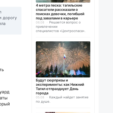
4 метра песка: тагильские
спасатели рассказали о
л
поисках девочки, погибшей
и дорогу
под завалами в карьере
Решается вопрос о
06.08
ила
привлечении
специалистов «Центроспаса».
ть
Будут сюрпризы и
эксперименты: как Нижний
Тагил отпразднует День
дуард
города
Каждый найдет занятие
латы
05.08
по душе.
торый