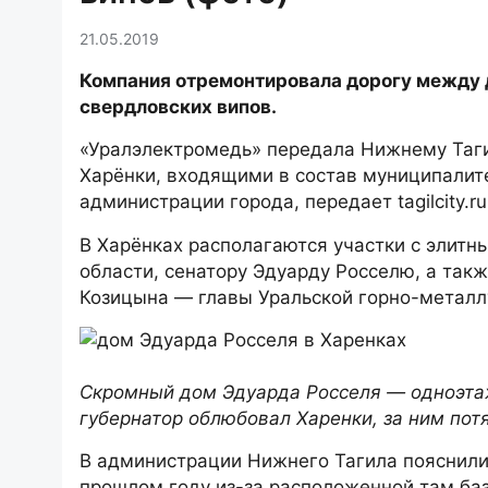
21.05.2019
Компания отремонтировала дорогу между д
свердловских випов.
«Уралэлектромедь» передала Нижнему Таги
Харёнки, входящими в состав муниципалит
администрации города, передает tagilcity.ru
В Харёнках располагаются участки с элит
области, сенатору Эдуарду Росселю, а так
Козицына — главы Уральской горно-металлу
Скромный дом Эдуарда Росселя — одноэта
губернатор облюбовал Харенки, за ним пот
В администрации Нижнего Тагила пояснили
прошлом году из-за расположенной там ба