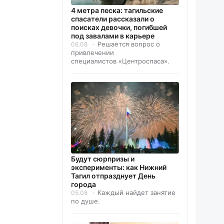
4 метра песка: тагильские
спасатели рассказали о
поисках девочки, погибшей
под завалами в карьере
Решается вопрос о
06.08
привлечении
специалистов «Центроспаса».
Будут сюрпризы и
эксперименты: как Нижний
Тагил отпразднует День
города
Каждый найдет занятие
05.08
по душе.