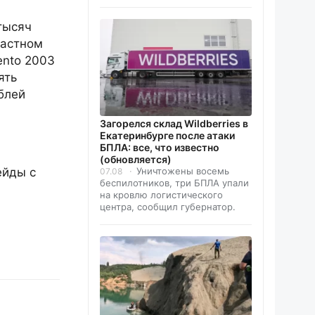
тысяч
частном
ento 2003
ять
блей
Загорелся склад Wildberries в
Екатеринбурге после атаки
БПЛА: все, что известно
(обновляется)
Уничтожены восемь
ейды с
07.08
беспилотников, три БПЛА упали
на кровлю логистического
центра, сообщил губернатор.