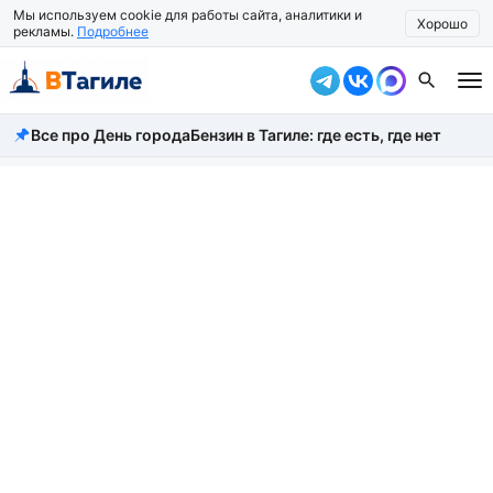
Мы используем cookie для работы сайта, аналитики и
Хорошо
рекламы.
Подробнее
Все про День города
Бензин в Тагиле: где есть, где нет
Все новости
Происшествия
Город
Власть
Жизнь
Экономика
Общество
Рассказать новость