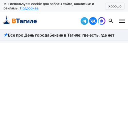
Мы используем cookie для работы сайта, аналитики и
Хорошо
рекламы.
Подробнее
Все про День города
Бензин в Тагиле: где есть, где нет
Все новости
Происшествия
Город
Власть
Жизнь
Экономика
Общество
Рассказать новость