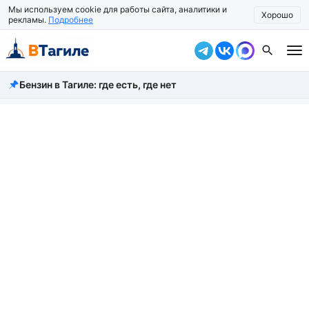
Мы используем cookie для работы сайта, аналитики и
Хорошо
рекламы.
Подробнее
Бензин в Тагиле: где есть, где нет
Все новости
Происшествия
Город
Власть
Жизнь
Экономика
Общество
Рассказать новость