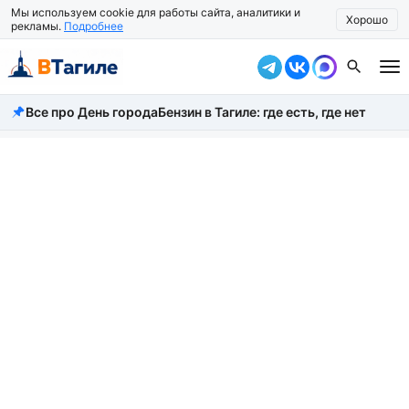
Мы используем cookie для работы сайта, аналитики и
Хорошо
рекламы.
Подробнее
Все про День города
Бензин в Тагиле: где есть, где нет
Все новости
Происшествия
Город
Власть
Жизнь
Экономика
Общество
Рассказать новость