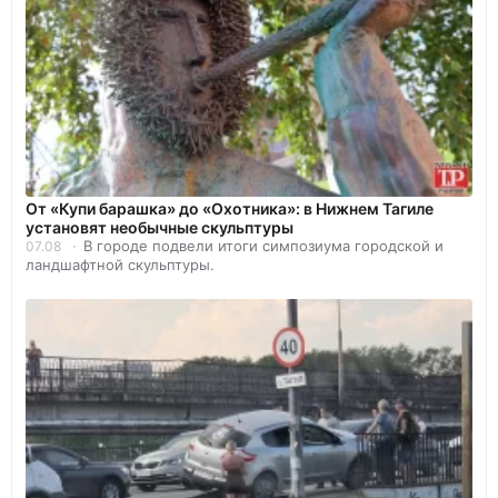
От «Купи барашка» до «Охотника»: в Нижнем Тагиле
установят необычные скульптуры
В городе подвели итоги симпозиума городской и
07.08
ландшафтной скульптуры.