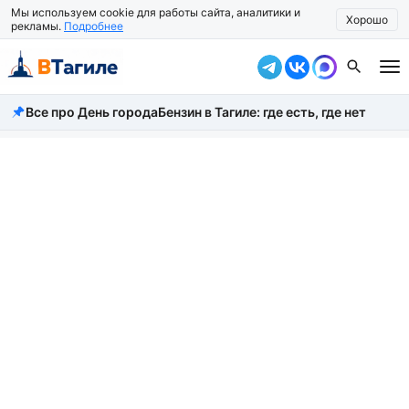
Мы используем cookie для работы сайта, аналитики и
Хорошо
рекламы.
Подробнее
Все про День города
Бензин в Тагиле: где есть, где нет
Все новости
Происшествия
Город
Власть
Жизнь
Экономика
Общество
Рассказать новость