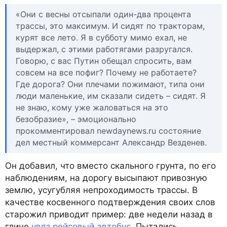
«Они с весны отсыпали один-два процента
трассы, это максимум. И сидят по тракторам,
курят все лето. Я в субботу мимо ехал, не
выдержал, с этими работягами разругался.
Говорю, с вас Путин обещал спросить, вам
совсем на все пофиг? Почему не работаете?
Где дорога? Они плечами пожимают, типа они
люди маленькие, им сказали сидеть – сидят. Я
не знаю, кому уже жаловаться на это
безобразие», – эмоционально
прокомментировал newdaynews.ru состояние
дел местный коммерсант Александр Везденев.
Он добавил, что вместо скального грунта, по его
наблюдениям, на дорогу высыпают привозную
землю, усугубляя непроходимость трассы. В
качестве косвенного подтверждения своих слов
старожил приводит пример: две недели назад в
глине
увяз рейсовый автобус
. Пытались