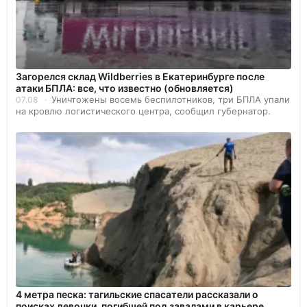
Загорелся склад Wildberries в Екатеринбурге после
атаки БПЛА: все, что известно (обновляется)
Уничтожены восемь беспилотников, три БПЛА упали
07.08
на кровлю логистического центра, сообщил губернатор.
4 метра песка: тагильские спасатели рассказали о
поисках девочки, погибшей под завалами в карьере