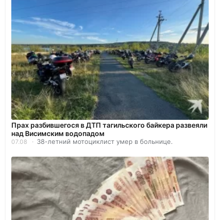
Прах разбившегося в ДТП тагильского байкера развеяли
над Висимским водопадом
38-летний мотоциклист умер в больнице.
07.08