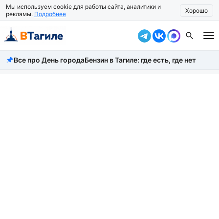
Мы используем cookie для работы сайта, аналитики и
Хорошо
рекламы.
Подробнее
Все про День города
Бензин в Тагиле: где есть, где нет
Все новости
Происшествия
Город
Власть
Жизнь
Экономика
Общество
Рассказать новость