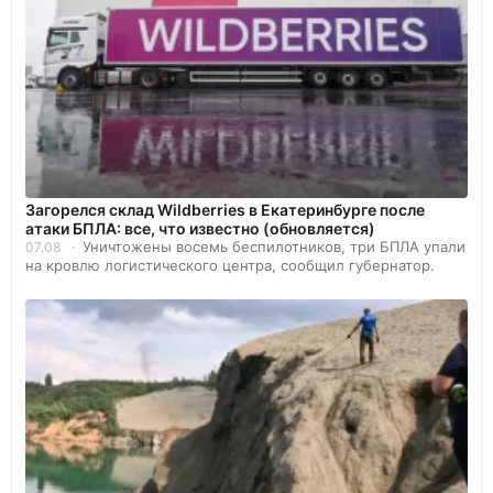
Загорелся склад Wildberries в Екатеринбурге после
атаки БПЛА: все, что известно (обновляется)
Уничтожены восемь беспилотников, три БПЛА упали
07.08
на кровлю логистического центра, сообщил губернатор.