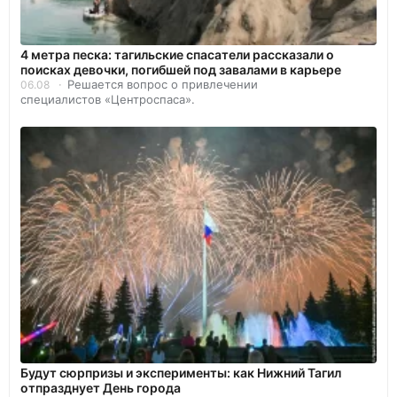
4 метра песка: тагильские спасатели рассказали о
поисках девочки, погибшей под завалами в карьере
Решается вопрос о привлечении
06.08
специалистов «Центроспаса».
Будут сюрпризы и эксперименты: как Нижний Тагил
отпразднует День города