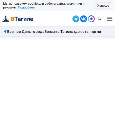
Мы используем cookie для работы сайта, аналитики и
Хорошо
рекламы.
Подробнее
Все про День города
Бензин в Тагиле: где есть, где нет
Все новости
Происшествия
Город
Власть
Жизнь
Экономика
Общество
Рассказать новость