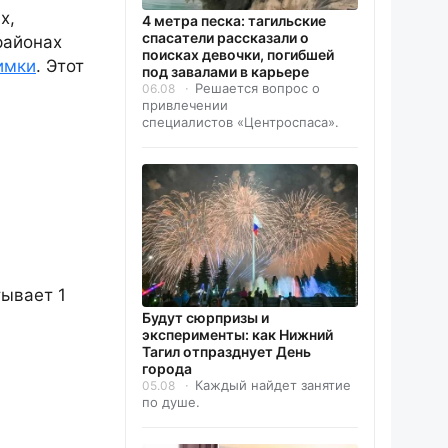
х,
4 метра песка: тагильские
спасатели рассказали о
районах
поисках девочки, погибшей
имки
. Этот
под завалами в карьере
Решается вопрос о
06.08
привлечении
специалистов «Центроспаса».
тывает 1
Будут сюрпризы и
эксперименты: как Нижний
Тагил отпразднует День
города
Каждый найдет занятие
05.08
по душе.