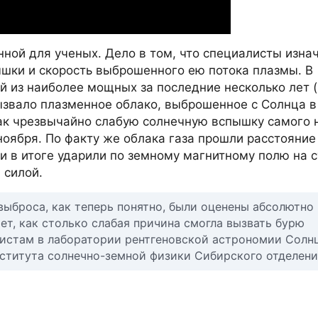
ной для ученых. Дело в том, что специалисты изна
шки и скорость выброшенного ею потока плазмы. В
й из наиболее мощных за последние несколько лет 
вызвало плазменное облако, выброшенное с Солнца в
как чрезвычайно слабую солнечную вспышку самого 
ноября. По факту же облака газа прошли расстояние
 и в итоге ударили по земному магнитному полю на с
 силой.
выброса, как теперь понятно, были оценены абсолютно
яет, как столько слабая причина смогла вызвать бурю
истам в лаборатории рентгеновской астрономии Солн
ститута солнечно-земной физики Сибирского отделени