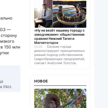
чально
(G3 —
«Ну не везёт нашему городу с
заводчиками»: общественник
 сторону
сравнил Нижний Тагил и
низкого
Магнитогорск
 в 150 млн
Схожие города
05.08
демонстрируют принципиально
утки
разный подход собственников
градообразующих предприятий,
считает Анатолий Толстов.
ца
НОВОЕ
я РАН.