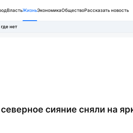
род
Власть
Жизнь
Экономика
Общество
Рассказать новость
 где нет
 северное сияние сняли на яр