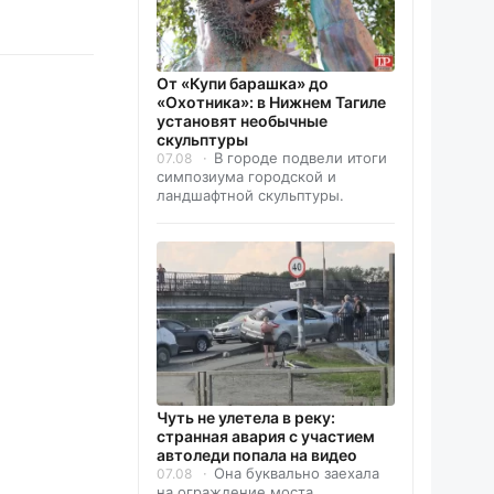
От «Купи барашка» до
«Охотника»: в Нижнем Тагиле
установят необычные
скульптуры
В городе подвели итоги
07.08
симпозиума городской и
ландшафтной скульптуры.
Чуть не улетела в реку:
странная авария с участием
автоледи попала на видео
Она буквально заехала
07.08
на ограждение моста.