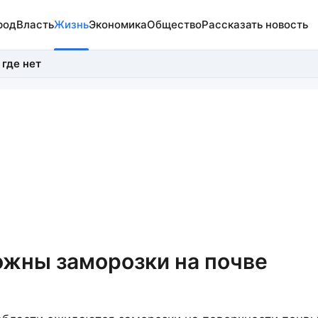
род
Власть
Жизнь
Экономика
Общество
Рассказать новость
 где нет
ожны заморозки на почве