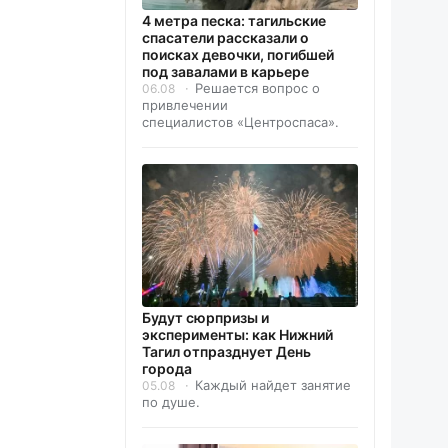
4 метра песка: тагильские
спасатели рассказали о
поисках девочки, погибшей
под завалами в карьере
Решается вопрос о
06.08
привлечении
специалистов «Центроспаса».
Будут сюрпризы и
эксперименты: как Нижний
Тагил отпразднует День
города
Каждый найдет занятие
05.08
по душе.