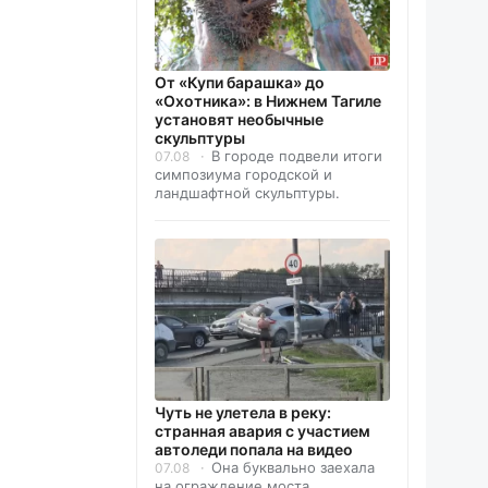
От «Купи барашка» до
«Охотника»: в Нижнем Тагиле
установят необычные
скульптуры
В городе подвели итоги
07.08
симпозиума городской и
ландшафтной скульптуры.
Чуть не улетела в реку:
странная авария с участием
автоледи попала на видео
Она буквально заехала
07.08
на ограждение моста.