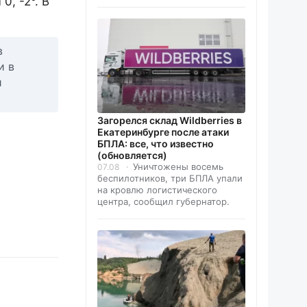
, -2°. В
в
и в
й
Загорелся склад Wildberries в
Екатеринбурге после атаки
БПЛА: все, что известно
(обновляется)
Уничтожены восемь
07.08
беспилотников, три БПЛА упали
на кровлю логистического
центра, сообщил губернатор.