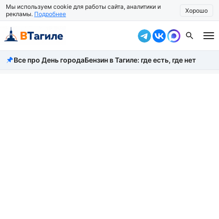
Мы используем cookie для работы сайта, аналитики и
Хорошо
рекламы.
Подробнее
Все про День города
Бензин в Тагиле: где есть, где нет
Все новости
Происшествия
Город
Власть
Жизнь
Экономика
Общество
Рассказать новость