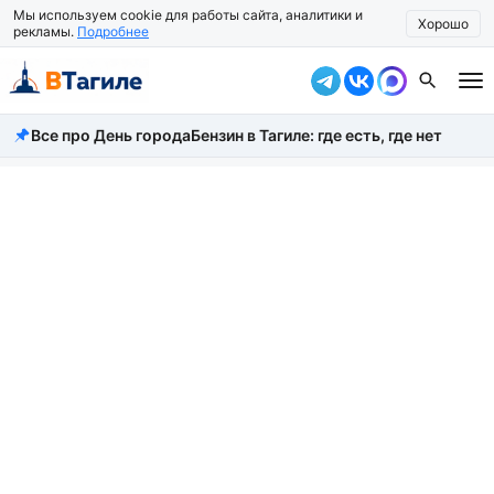
Мы используем cookie для работы сайта, аналитики и
Хорошо
рекламы.
Подробнее
Все про День города
Бензин в Тагиле: где есть, где нет
Все новости
Происшествия
Город
Власть
Жизнь
Экономика
Общество
Рассказать новость