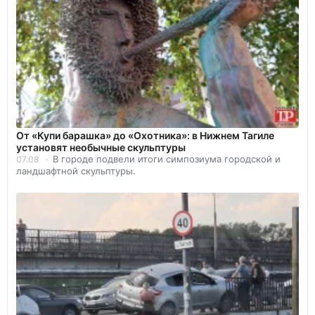
От «Купи барашка» до «Охотника»: в Нижнем Тагиле
установят необычные скульптуры
В городе подвели итоги симпозиума городской и
07.08
ландшафтной скульптуры.