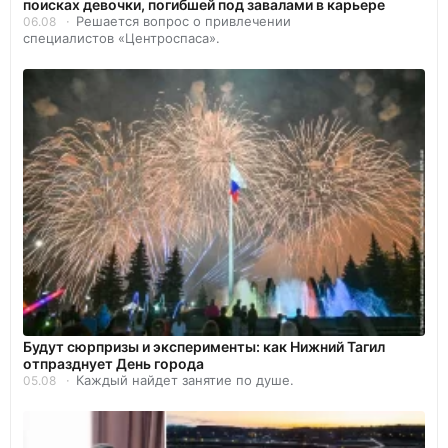
поисках девочки, погибшей под завалами в карьере
Решается вопрос о привлечении
06.08
специалистов «Центроспаса».
Будут сюрпризы и эксперименты: как Нижний Тагил
отпразднует День города
Каждый найдет занятие по душе.
05.08