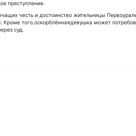
ное преступление
.
очащих честь и достоинство жительницы Первоураль
. Кроме того,
оскорблённая
девушка может потребов
ерез суд.