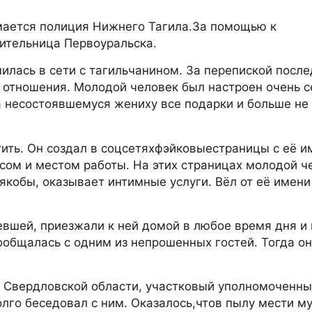
мается полиция Нижнего Тагила.За помощью к
ительница Первоуральска.
милась в сети с тагильчанином. За перепиской посл
 отношения. Молодой человек был настроен очень с
а несостоявшемуся жениху все подарки и больше не
ть. Он создал в соцсетях
фэйковые
страницы с её и
ом и местом работы. На этих страницах молодой ч
якобы
, оказывает интимные услуги. Вёл от её имени
вшей, приезжали к ней домой в любое время дня и 
ообщалась с одним из непрошенных гостей. Тогда он
 Свердловской области, участковый уполномоченн
лго беседовал с ним. Оказалось,
что
в пылу мести м