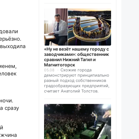
едовали
ерьёзно.
 выходила
«Ну не везёт нашему городу с
заводчиками»: общественник
сравнил Нижний Тагил и
Магнитогорск
менем,
Схожие города
05.08
еловек
демонстрируют принципиально
разный подход собственников
градообразующих предприятий,
считает Анатолий Толстов.
ночи.
а сразу
ый
ужчина