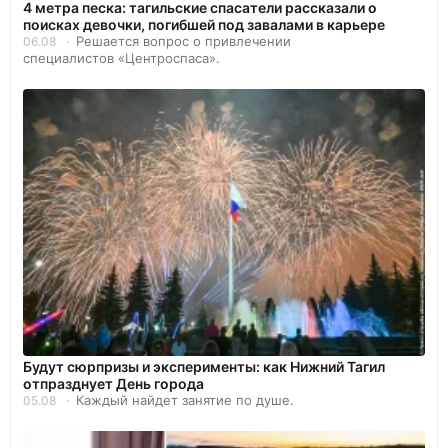
4 метра песка: тагильские спасатели рассказали о
поисках девочки, погибшей под завалами в карьере
Решается вопрос о привлечении
06.08
специалистов «Центроспаса».
Будут сюрпризы и эксперименты: как Нижний Тагил
отпразднует День города
Каждый найдет занятие по душе.
05.08