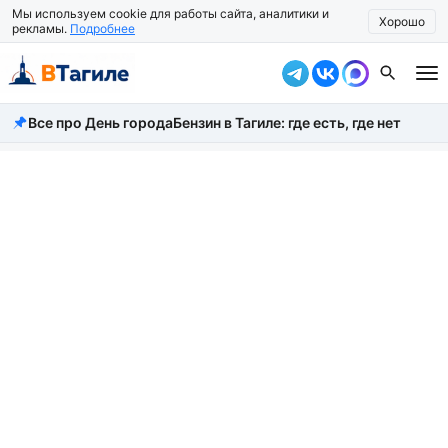
Мы используем cookie для работы сайта, аналитики и
Хорошо
рекламы.
Подробнее
Все про День города
Бензин в Тагиле: где есть, где нет
Все новости
Происшествия
Город
Власть
Жизнь
Экономика
Общество
Рассказать новость