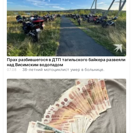
Прах разбившегося в ДТП тагильского байкера развеяли
над Висимским водопадом
38-летний мотоциклист умер в больнице.
07.08