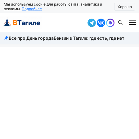
Мы используем cookie для работы сайта, аналитики и
Хорошо
рекламы.
Подробнее
Все про День города
Бензин в Тагиле: где есть, где нет
Все новости
Происшествия
Город
Власть
Жизнь
Экономика
Общество
Рассказать новость