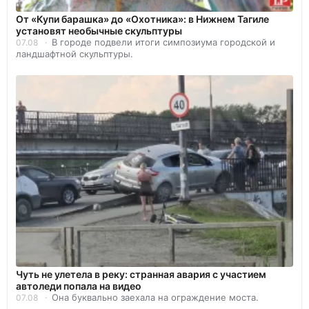
От «Купи барашка» до «Охотника»: в Нижнем Тагиле
установят необычные скульптуры
В городе подвели итоги симпозиума городской и
07.08
ландшафтной скульптуры.
Чуть не улетела в реку: странная авария с участием
автоледи попала на видео
Она буквально заехала на ограждение моста.
07.08