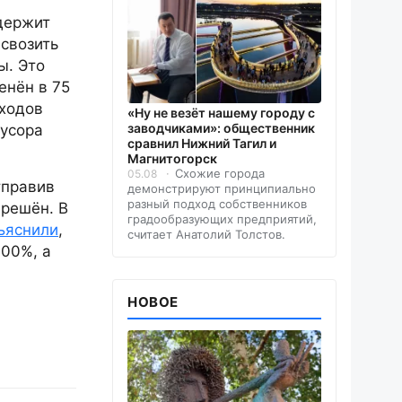
держит
свозить
ы. Это
енён в 75
тходов
«Ну не везёт нашему городу с
заводчиками»: общественник
мусора
сравнил Нижний Тагил и
Магнитогорск
Схожие города
05.08
тправив
демонстрируют принципиально
разный подход собственников
 решён. В
градообразующих предприятий,
ъяснили
,
считает Анатолий Толстов.
100%, а
НОВОЕ