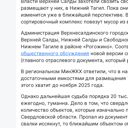
Власти Верхней Салды захотели свозить св
размещают у них, в Нижний Тагил. Пока они
изменится уже в ближайшей перспективе. В
сортировочный комплекс повезут мусор из
Администрация Верхнесалдинского городск
Верхней Салды, Нижней Салды и Свободног
Нижнем Тагиле в районе «Рогожино». Соот
общественного обсуждения
новой версии с
(главного отраслевого документа, который 
В региональном МинЖКХ ответили, что в н
достаточными емкостями для размещения Т
этого хватит до ноября 2025 года.
Однако дальнейшая судьба порядка 20 тыс
ежегодно, туманна. Дело в том, что сверд
количество объектов, которые изначально 
Свердловской области. Пропал из докумен
свалки иссякнут, то ближайшим объектом 