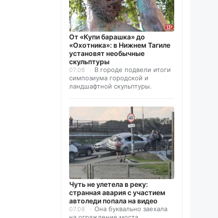
От «Купи барашка» до
«Охотника»: в Нижнем Тагиле
установят необычные
скульптуры
В городе подвели итоги
07.08
симпозиума городской и
ландшафтной скульптуры.
Чуть не улетела в реку:
странная авария с участием
автоледи попала на видео
Она буквально заехала
07.08
на ограждение моста.