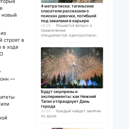
оторые
4 метра песка: тагильские
е
спасатели рассказали о
а новый
поисках девочки, погибшей
под завалами в карьере
Решается вопрос о
06.08
привлечении
 из
специалистов «Центроспаса».
 строят в
 в ходе
КО
т
тонн —
Будут сюрпризы и
эксперименты: как Нижний
литеты
Тагил отпразднует День
тили
города
Каждый найдет занятие
05.08
по душе.
ной