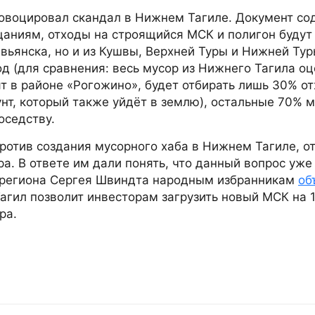
овоцировал скандал в Нижнем Тагиле. Документ со
аниям, отходы на строящийся МСК и полигон будут 
евьянска, но и из Кушвы, Верхней Туры и Нижней Тур
од (для сравнения: весь мусор из Нижнего Тагила оц
ят в районе «Рогожино», будет отбирать лишь 30% о
унт, который также уйдёт в землю), остальные 70% 
оседству.
ротив создания мусорного хаба в Нижнем Тагиле, о
а. В ответе им дали понять, что данный вопрос уже
ы региона Сергея Швиндта народным избранникам
об
агил позволит инвесторам загрузить новый МСК на 
ра.