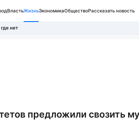
род
Власть
Жизнь
Экономика
Общество
Рассказать новость
 где нет
тетов предложили свозить му