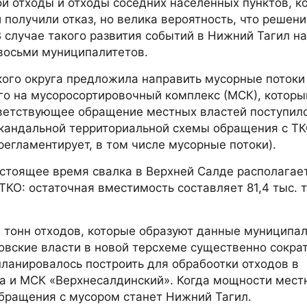
ои отходы и отходы соседних населённых пунктов, к
 получили отказ, но велика вероятность, что решени
 случае такого развития событий в Нижний Тагил н
 восьми муниципалитетов.
ого округа предложила направить мусорные потоки
о на мусоросортировочный комплекс (МСК), который
ветствующее обращение местных властей поступило
кандальной территориальной схемы обращения с Т
регламентирует, в том числе мусорные потоки).
астоящее время свалка в Верхней Салде располагае
КО: остаточная вместимость составляет 81,4 тыс. 
. тонн отходов, которые образуют данные муниципа
ловские власти в новой терсхеме существенно сокра
планировалось построить для обрабоотки отходов в
та и МСК «Верхнесалдинский». Когда мощности мест
обращения с мусором станет Нижний Тагил.