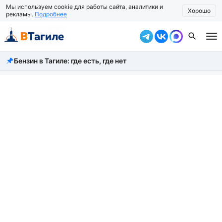
Мы используем cookie для работы сайта, аналитики и
Хорошо
рекламы.
Подробнее
Бензин в Тагиле: где есть, где нет
Все новости
Происшествия
Город
Власть
Жизнь
Экономика
Общество
Рассказать новость