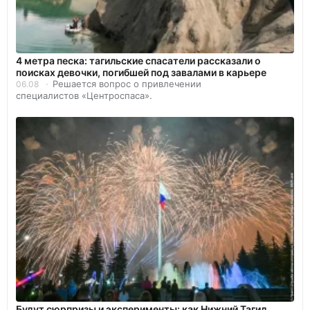
4 метра песка: тагильские спасатели рассказали о
поисках девочки, погибшей под завалами в карьере
Решается вопрос о привлечении
06.08
специалистов «Центроспаса».
Будут сюрпризы и эксперименты: как Нижний Тагил