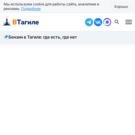
Мы используем cookie для работы сайта, аналитики и
Хорошо
рекламы.
Подробнее
Бензин в Тагиле: где есть, где нет
Все новости
Происшествия
Город
Власть
Жизнь
Экономика
Общество
Рассказать новость