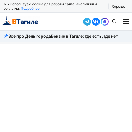
Мы используем cookie для работы сайта, аналитики и
Хорошо
рекламы.
Подробнее
Все про День города
Бензин в Тагиле: где есть, где нет
Все новости
Происшествия
Город
Власть
Жизнь
Экономика
Общество
Рассказать новость