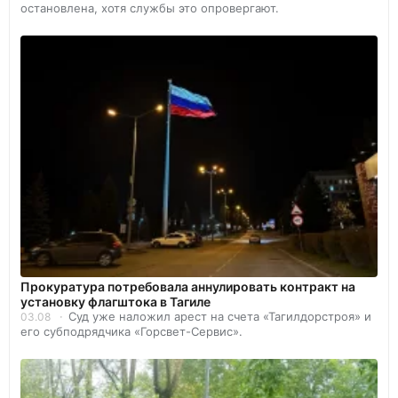
остановлена, хотя службы это опровергают.
Прокуратура потребовала аннулировать контракт на
установку флагштока в Тагиле
Суд уже наложил арест на счета «Тагилдорстроя» и
03.08
его субподрядчика «Горсвет-Сервис».