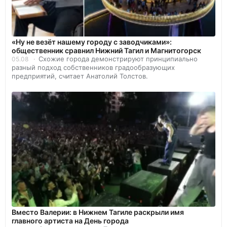
«Ну не везёт нашему городу с заводчиками»:
общественник сравнил Нижний Тагил и Магнитогорск
Схожие города демонстрируют принципиально
05.08
разный подход собственников градообразующих
предприятий, считает Анатолий Толстов.
Вместо Валерии: в Нижнем Тагиле раскрыли имя
главного артиста на День города