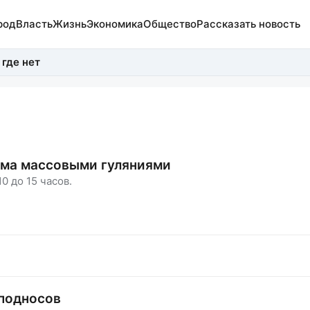
род
Власть
Жизнь
Экономика
Общество
Рассказать новость
 где нет
зма массовыми гуляниями
0 до 15 часов.
 подносов