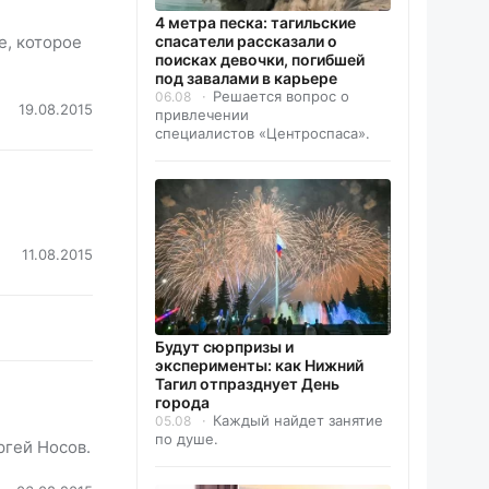
4 метра песка: тагильские
спасатели рассказали о
е, которое
поисках девочки, погибшей
под завалами в карьере
Решается вопрос о
06.08
19.08.2015
привлечении
специалистов «Центроспаса».
11.08.2015
Будут сюрпризы и
эксперименты: как Нижний
Тагил отпразднует День
города
Каждый найдет занятие
05.08
по душе.
ргей Носов.