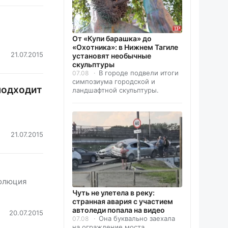
От «Купи барашка» до
«Охотника»: в Нижнем Тагиле
21.07.2015
установят необычные
скульптуры
В городе подвели итоги
07.08
симпозиума городской и
подходит
ландшафтной скульптуры.
21.07.2015
волюция
Чуть не улетела в реку:
странная авария с участием
автоледи попала на видео
20.07.2015
Она буквально заехала
07.08
на ограждение моста.