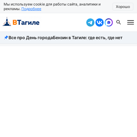
Мы используем cookie для работы сайта, аналитики и
Хорошо
рекламы.
Подробнее
Все про День города
Бензин в Тагиле: где есть, где нет
Все новости
Происшествия
Город
Власть
Жизнь
Экономика
Общество
Рассказать новость