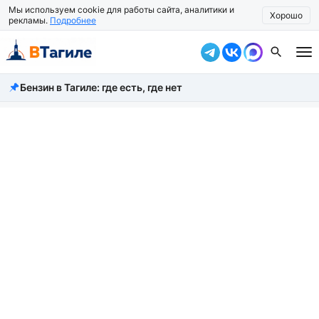
Мы используем cookie для работы сайта, аналитики и
Хорошо
рекламы.
Подробнее
Бензин в Тагиле: где есть, где нет
Все новости
Происшествия
Город
Власть
Жизнь
Экономика
Общество
Рассказать новость