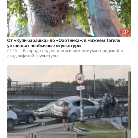
От «Купи барашка» до «Охотника»: в Нижнем Тагиле
установят необычные скульптуры
В городе подвели итоги симпозиума городской и
07.08
ландшафтной скульптуры.