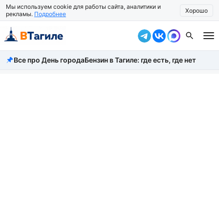
Мы используем cookie для работы сайта, аналитики и
Хорошо
рекламы.
Подробнее
Все про День города
Бензин в Тагиле: где есть, где нет
Все новости
Происшествия
Город
Власть
Жизнь
Экономика
Общество
Рассказать новость