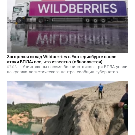
Загорелся склад Wildberries в Екатеринбурге после
атаки БПЛА: все, что известно (обновляется)
Уничтожены восемь беспилотников, три БПЛА упали
07.08
на кровлю логистического центра, сообщил губернатор.