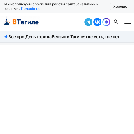
Мы используем cookie для работы сайта, аналитики и
Хорошо
рекламы.
Подробнее
Все про День города
Бензин в Тагиле: где есть, где нет
Все новости
Происшествия
Город
Власть
Жизнь
Экономика
Общество
Рассказать новость