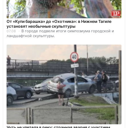
От «Купи барашка» до «Охотника»: в Нижнем Тагиле
установят необычные скульптуры
В городе подвели итоги симпозиума городской и
07.08
ландшафтной скульптуры.
Чуть не улетела в реку: странная авария с участием