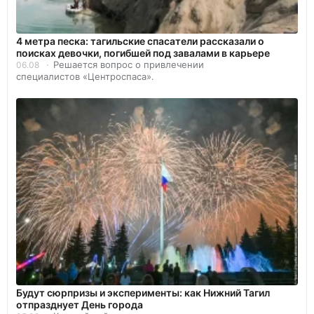
4 метра песка: тагильские спасатели рассказали о
поисках девочки, погибшей под завалами в карьере
Решается вопрос о привлечении
06.08
специалистов «Центроспаса».
Будут сюрпризы и эксперименты: как Нижний Тагил
отпразднует День города