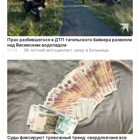
Прах разбившегося в ДТП тагильского байкера развеяли
над Висимским водопадом
38-летний мотоциклист умер в больнице.
07.08
Суды фиксируют тревожный тренд: свердловчане все