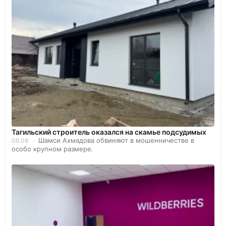
Тагильский строитель оказался на скамье подсудимых
Шамси Ахмадова обвиняют в мошенничестве в
06.08
особо крупном размере.