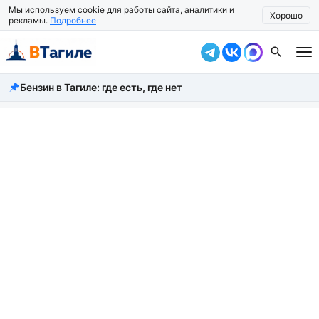
Мы используем cookie для работы сайта, аналитики и
Хорошо
рекламы.
Подробнее
Бензин в Тагиле: где есть, где нет
Все новости
Происшествия
Город
Власть
Жизнь
Экономика
Общество
Рассказать новость