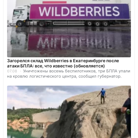
Загорелся склад Wildberries в Екатеринбурге после
атаки БПЛА: все, что известно (обновляется)
Уничтожены восемь беспилотников, три БПЛА упали
07.08
на кровлю логистического центра, сообщил губернатор.