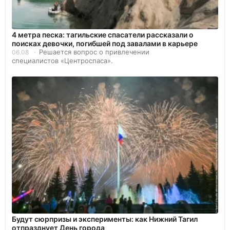
4 метра песка: тагильские спасатели рассказали о
поисках девочки, погибшей под завалами в карьере
Решается вопрос о привлечении
06.08
специалистов «Центроспаса».
Будут сюрпризы и эксперименты: как Нижний Тагил
отпразднует День города