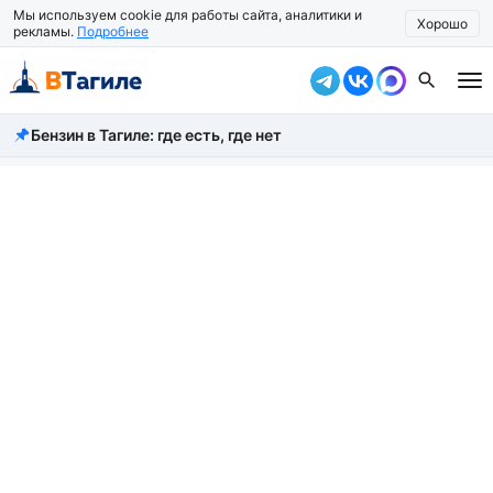
Мы используем cookie для работы сайта, аналитики и
Хорошо
рекламы.
Подробнее
Бензин в Тагиле: где есть, где нет
Все новости
Происшествия
Город
Власть
Жизнь
Экономика
Общество
Рассказать новость