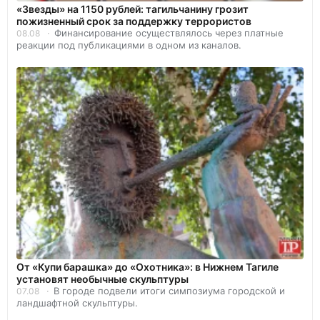
«Звезды» на 1150 рублей: тагильчанину грозит
пожизненный срок за поддержку террористов
Финансирование осуществлялось через платные
08.08
реакции под публикациями в одном из каналов.
От «Купи барашка» до «Охотника»: в Нижнем Тагиле
установят необычные скульптуры
В городе подвели итоги симпозиума городской и
07.08
ландшафтной скульптуры.