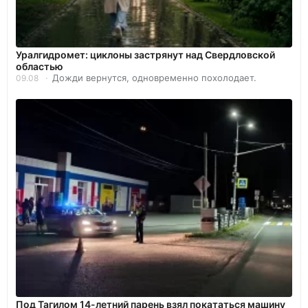
Уралгидромет: циклоны застрянут над Свердловской
областью
Дожди вернутся, одновременно похолодает.
09.08
Под Тагилом 14-летний парень взял покататься машину