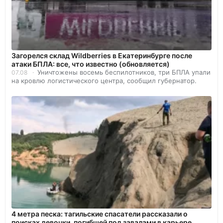
Загорелся склад Wildberries в Екатеринбурге после
атаки БПЛА: все, что известно (обновляется)
Уничтожены восемь беспилотников, три БПЛА упали
07.08
на кровлю логистического центра, сообщил губернатор.
4 метра песка: тагильские спасатели рассказали о
поисках девочки, погибшей под завалами в карьере