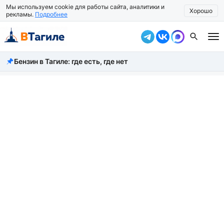
Мы используем cookie для работы сайта, аналитики и
Хорошо
рекламы.
Подробнее
Бензин в Тагиле: где есть, где нет
Все новости
Происшествия
Город
Власть
Жизнь
Экономика
Общество
Рассказать новость