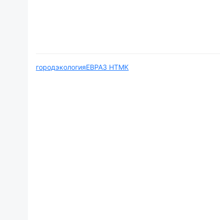
город
экология
ЕВРАЗ НТМК