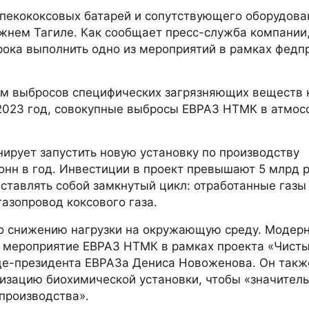
пекококсовых батарей и сопутствующего оборудова
жнем Тагиле. Как сообщает пресс-служба компании,
рока выполнить одно из мероприятий в рамках федп
м выбросов специфических загрязняющих веществ н
 2023 год, совокупные выбросы ЕВРАЗ НТМК в атмос
ирует запустить новую установку по производству
онн в год. Инвестиции в проект превышают 5 млрд р
ставлять собой замкнутый цикл: отработанные газы
газопровод коксового газа.
о снижению нагрузки на окружающую среду. Модер
ое мероприятие ЕВРАЗ НТМК в рамках проекта «Чист
ице-президента ЕВРАЗа Дениса Новоженова. Он такж
изацию биохимической установки, чтобы «значител
производства».