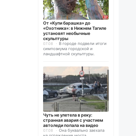
От «Купи барашка» до
«Охотника»: в Нижнем Тагиле
установят необычные
скульптуры
В городе подвели итоги
07.08
симпозиума городской и
ландшафтной скульптуры.
Чуть не улетела в реку:
странная авария с участием
автоледи попала на видео
Она буквально заехала
07.08
на ограждение моста.