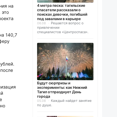
4 метра песка: тагильские
ния на
спасатели рассказали о
 это
поисках девочки, погибшей
роекта
под завалами в карьере
Решается вопрос о
06.08
привлечении
специалистов «Центроспаса».
а 140,7
феру
ублей.
 после
Будут сюрпризы и
низация
эксперименты: как Нижний
Тагил отпразднует День
ый
города
е
Каждый найдет занятие
05.08
по душе.
ьно