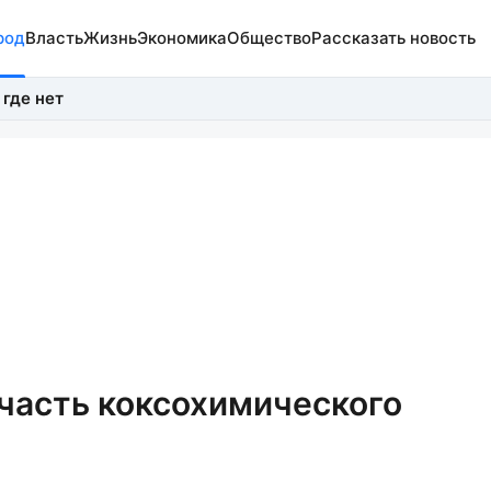
род
Власть
Жизнь
Экономика
Общество
Рассказать новость
 где нет
часть коксохимического