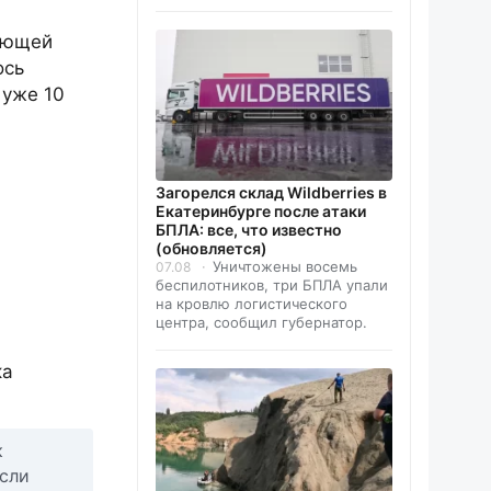
няющей
ось
 уже 10
Загорелся склад Wildberries в
Екатеринбурге после атаки
БПЛА: все, что известно
(обновляется)
Уничтожены восемь
07.08
беспилотников, три БПЛА упали
на кровлю логистического
центра, сообщил губернатор.
ка
к
если