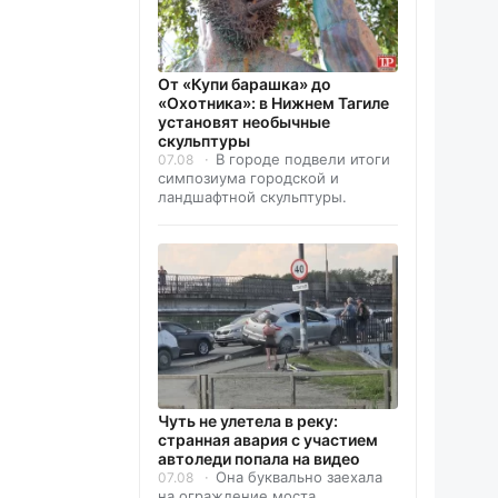
От «Купи барашка» до
«Охотника»: в Нижнем Тагиле
установят необычные
скульптуры
В городе подвели итоги
07.08
симпозиума городской и
ландшафтной скульптуры.
Чуть не улетела в реку:
странная авария с участием
автоледи попала на видео
Она буквально заехала
07.08
на ограждение моста.