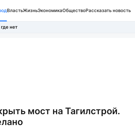
род
Власть
Жизнь
Экономика
Общество
Рассказать новость
 где нет
рыть мост на Тагилстрой.
елано