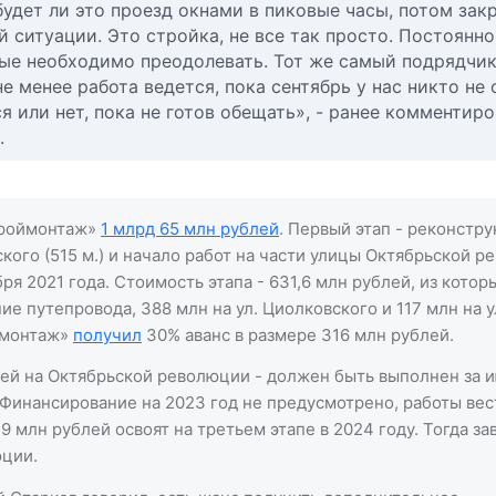
будет ли это проезд окнами в пиковые часы, потом зак
й ситуации. Это стройка, не все так просто. Постоянно
рые необходимо преодолевать. Тот же самый подрядчи
 менее работа ведется, пока сентябрь у нас никто не 
я или нет, пока не готов обещать», - ранее комментир
.
троймонтаж»
1 млрд 65 млн рублей
. Первый этап - реконстр
кого (515 м.) и начало работ на части улицы Октябрьской 
ря 2021 года. Стоимость этапа - 631,6 млн рублей, из котор
е путепровода, 388 млн на ул. Циолковского и 117 млн на у
ймонтаж»
получил
30% аванс в размере 316 млн рублей.
ией на Октябрьской революции - должен быть выполнен за 
. Финансирование на 2023 год не предусмотрено, работы вес
9 млн рублей освоят на третьем этапе в 2024 году. Тогда з
ции.