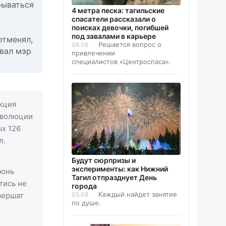
рываться
4 метра песка: тагильские
спасатели рассказали о
к
поисках девочки, погибшей
под завалами в карьере
отменял,
Решается вопрос о
06.08
овал мэр
привлечении
специалистов «Центроспаса».
укция
революции
ых 126
л.
Будут сюрпризы и
эксперименты: как Нижний
июнь
Тагил отпразднует День
тись не
города
Каждый найдет занятие
05.08
авершат
по душе.