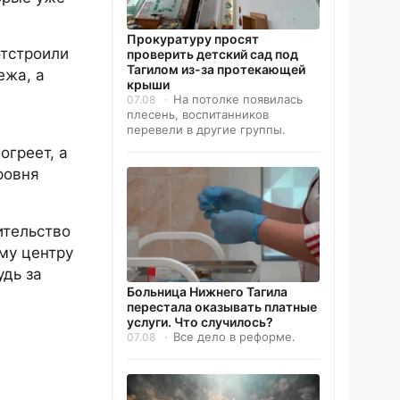
Прокуратуру просят
отстроили
проверить детский сад под
Тагилом из-за протекающей
ежа, а
крыши
На потолке появилась
07.08
плесень, воспитанников
перевели в другие группы.
ю
огреет, а
ровня
ительство
ому центру
дь за
Больница Нижнего Тагила
перестала оказывать платные
услуги. Что случилось?
Все дело в реформе.
07.08