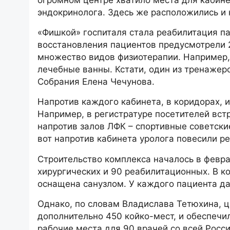
эндокринолога. Здесь же расположились и 
«Фишкой» госпиталя стала реабилитация па
восстановления пациентов предусмотрели 2
множество видов физиотерапии. Например, 
лечебные ванны. Кстати, один из тренажер
Собрания Елена Чечунова.
Напротив каждого кабинета, в коридорах, 
Например, в регистратуре посетителей вст
напротив залов ЛФК – спортивные советск
вот напротив кабинета уролога повесили р
Строительство комплекса началось в февра
хирургических и 90 реабилитационных. В к
оснащена санузлом. У каждого пациента да
Однако, по словам Владислава Тетюхина, ц
дополнительно 450 койко-мест, и обеспечил
рабочие места для 90 врачей со всей Росс