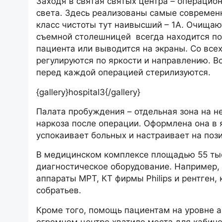
Заходя в святая святых центра – операцио
света. Здесь реализованы самые современн
класс чистоты тут наивысший – 1А. Очища
съемной столешницей всегда находится по
пациента или выводится на экраны. Со все
регулируются по яркости и направлению. В
перед каждой операцией стерилизуются.
{gallery}hospital3{/gallery}
Палата пробуждения – отдельная зона на не
наркоза после операции. Оформлена она в 
успокаивает больных и настраивает на поз
В медицинском комплексе площадью 55 ты
диагностическое оборудование. Например, 
аппараты МРТ, КТ фирмы Philips и рентген
собратьев.
Кроме того, помощь пациентам на уровне а
огромном центре хватило места для кабине