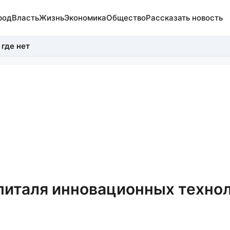
род
Власть
Жизнь
Экономика
Общество
Рассказать новость
 где нет
спиталя инновационных техно