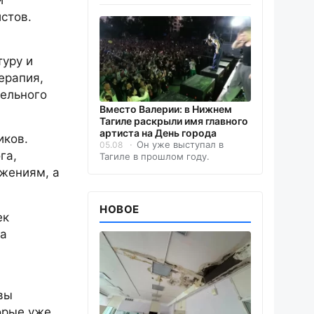
стов.
туру и
ерапия,
тельного
Вместо Валерии: в Нижнем
Тагиле раскрыли имя главного
артиста на День города
иков.
Он уже выступал в
05.08
га,
Тагиле в прошлом году.
жениям, а
НОВОЕ
ек
та
вы
орые уже