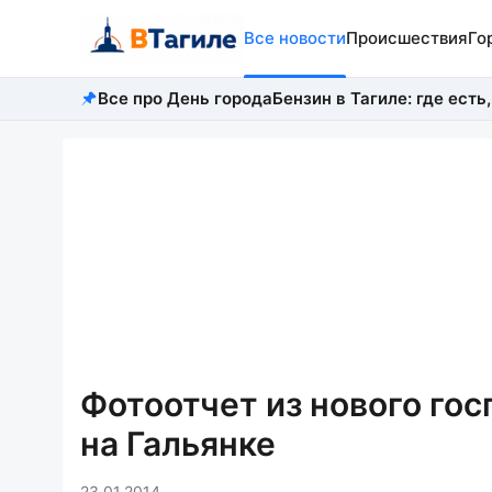
Все новости
Происшествия
Го
Все про День города
Бензин в Тагиле: где есть,
Фотоотчет из нового го
на Гальянке
23.01.2014