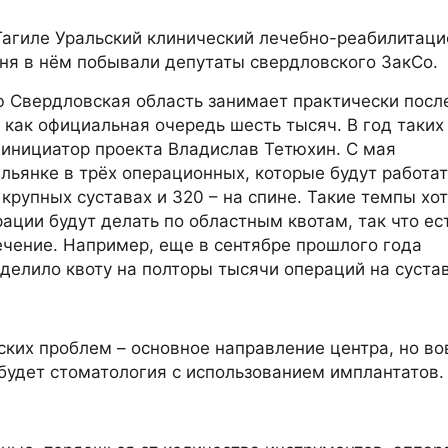
агиле Уральский клинический лечебно-реабилитац
ня в нём побывали депутаты свердловского ЗакСо.
ю Свердловская область занимает практически посл
я как официальная очередь шесть тысяч. В год таки
 инициатор проекта Владислав Тетюхин. С мая
ьянке в трёх операционных, которые будут работат
рупных суставах и 320 – на спине. Такие темпы хот
ации будут делать по областным квотам, так что ес
ечение. Например, еще в сентябре прошлого года
елило квоту на полторы тысячи операций на сустав
ких проблем – основное направление центра, но во
будет стоматология с использованием имплантатов.