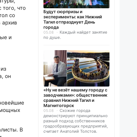
атуры,
того, что
Будут сюрпризы и
тол со
эксперименты: как Нижний
Тагил отпразднует День
 архив
города
Каждый найдет занятие
05.08
ные и
по душе.
 из
, он
«Ну не везёт нашему городу с
заводчиками»: общественник
сравнил Нижний Тагил и
 новейшие
Магнитогорск
ь мощных
Схожие города
05.08
демонстрируют принципиально
разный подход собственников
градообразующих предприятий,
алисты. В
считает Анатолий Толстов.
и