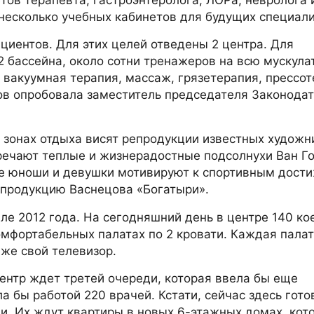
несколько учебных кабинетов для будущих специали
циентов. Для этих целей отведены 2 центра. Для
 бассейна, около сотни тренажеров на всю мускула
вакуумная терапия, массаж, грязетерапия, прессот
ов опробовала заместитель председателя Законода
и зонах отдыха висят репродукции известных художн
речают теплые и жизнерадостные подсолнухи Ван Го
ие юноши и девушки мотивируют к спортивным дости
епродукцию Васнецова «Богатыри».
ле 2012 года. На сегодняшний день в центре 140 ко
омфортабельных палатах по 2 кровати. Каждая пала
же свой телевизор.
ентр ждет третей очереди, которая ввела бы еще
а бы работой 220 врачей. Кстати, сейчас здесь гото
ии. Их ждут квартиры в новых 6-этажных домах, кот