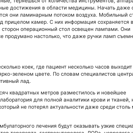
нные, теряешься от количества инструментов, аппар
ые достижения в области медицины. Начать даже с 
ются они ламинарным потоком воздуха. Мобильный с
д прицелом камер. С них информация сохраняется в
х сторон операционный стол освещен лампами. Они
се продумано настолько, что даже ручки ламп съем
сколько коек, где пациент несколько часов выходит
ярко-зеленом цвете. По словам специалистов центра
итивный лад.
сяч квадратных метров разместилось и новейшее
лаборатория для полной аналитики крови и тканей,
, который не потерял актуальности даже среди стол
мбулаторного лечения будут оказывать узкие специ
тов терапевта, гастроэнтеролога, ЛОРа, невролога 