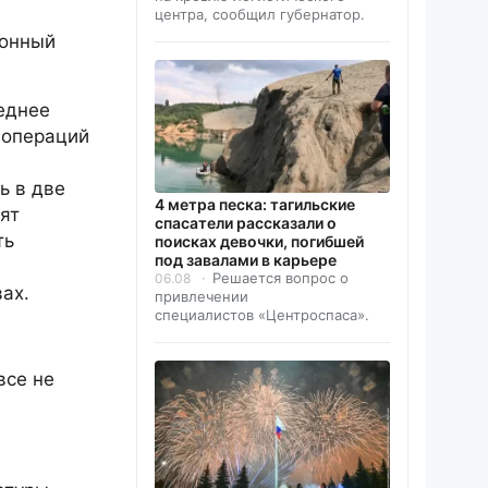
центра, сообщил губернатор.
ионный
еднее
х операций
ь в две
4 метра песка: тагильские
ят
спасатели рассказали о
ть
поисках девочки, погибшей
под завалами в карьере
Решается вопрос о
06.08
ах.
привлечении
специалистов «Центроспаса».
все не