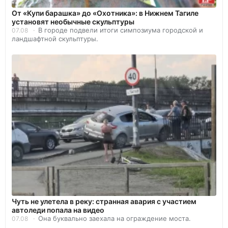
От «Купи барашка» до «Охотника»: в Нижнем Тагиле
установят необычные скульптуры
В городе подвели итоги симпозиума городской и
07.08
ландшафтной скульптуры.
Чуть не улетела в реку: странная авария с участием
автоледи попала на видео
Она буквально заехала на ограждение моста.
07.08