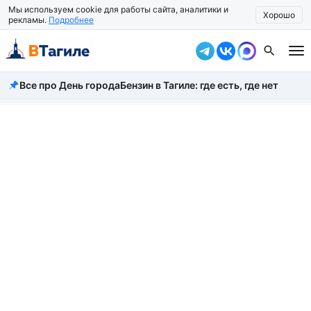
Мы используем cookie для работы сайта, аналитики и
Хорошо
рекламы.
Подробнее
Все про День города
Бензин в Тагиле: где есть, где нет
Все новости
Происшествия
Город
Власть
Жизнь
Экономика
Общество
Рассказать новость